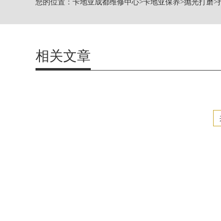
您的位置：
卡地亚成都维修中心
>
卡地亚保养
>
抛光打磨
>
四川省成都市锦江区人民东路6号SAC东
节假日正常营业！
相关文章