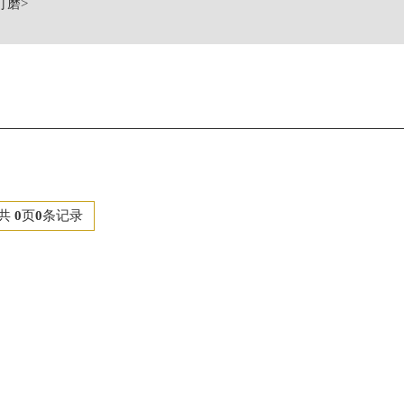
打磨
>
原中心24层2406B室卡地亚售后服务中心（需提前预约）
共
0
页
0
条记录