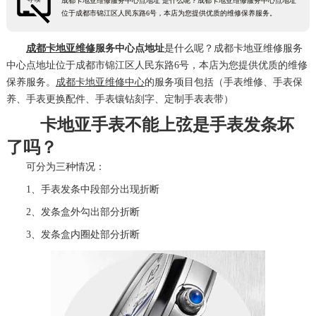
成都卡地亚维修服务中心点地址 是什么呢？成都卡地亚维修服务中心点地址
位于成都市锦江区人民东路6号，本店为您提供优质的维修保养服务。
成都卡地亚维修
服务中心点地址
是什么呢？成都卡地亚维修服务
中心点地址位于成都市锦江区人民东路6号，本店为您提供优质的维修
保养服务。
成都卡地亚维修中心
的服务项目包括（手表维修、手表保
养、手表更换配件、手表镶钻刻字、定制手表表带）
卡地亚手表不能上弦是手表发条坏
了吗？
可分为三种情况：
1、手表发条中段部分出现折断
2、发条盒外勾出部分折断
3、发条盒内圈处部分折断