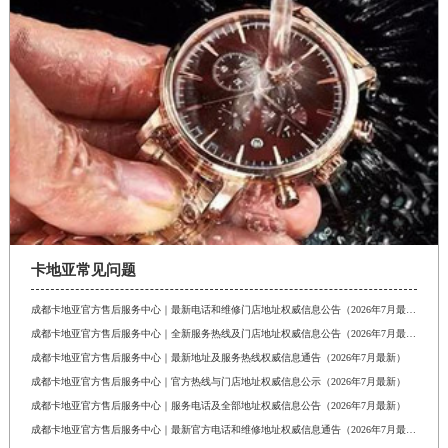
卡地亚常见问题
成都卡地亚官方售后服务中心｜最新电话和维修门店地址权威信息公告（2026年7月最新）
成都卡地亚官方售后服务中心｜全新服务热线及门店地址权威信息公告（2026年7月最新）
成都卡地亚官方售后服务中心｜最新地址及服务热线权威信息通告（2026年7月最新）
成都卡地亚官方售后服务中心｜官方热线与门店地址权威信息公示（2026年7月最新）
成都卡地亚官方售后服务中心｜服务电话及全部地址权威信息公告（2026年7月最新）
成都卡地亚官方售后服务中心｜最新官方电话和维修地址权威信息通告（2026年7月最新）