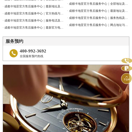
· 成都卡地亚官方售后服务中心｜全部地址及24小时客服热线权威信息公告（2026年7月最新）
· 成都卡地亚官方售后服务中心｜最新地址及服务热线权威信息通告（2026年7月最新）
· 成都卡地亚官方售后服务中心｜最新地址及官方客服热线权威信息通告（2026年7月最新）
· 成都卡地亚官方售后服务中心｜官方热线与门店地址权威信息公示（2026年7月最新）
· 成都卡地亚官方售后服务中心｜服务热线及网点地址权威信息公告（2026年7月最新）
· 成都卡地亚官方售后服务中心｜服务电话及全部地址权威信息公告（2026年7月最新）
· 成都卡地亚官方售后服务中心｜网点地址与官方客服电话权威信息公告（2026年7月最新）
· 成都卡地亚官方售后服务中心｜最新官方电话和维修地址权威信息通告（2026年7月最新）
服务预约
400-992-3692

全国服务预约热线


