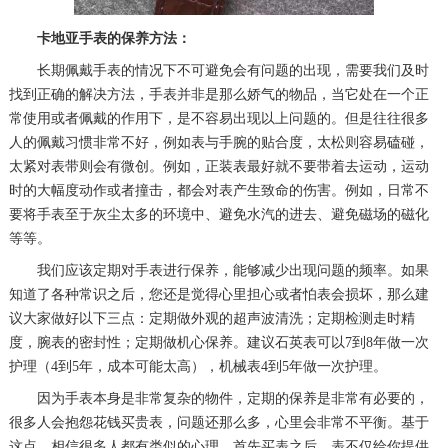
卡地亚手表的保养方法：
长期佩戴手表的情况下不可避免会有问题的出现，需要我们及时
找到正确的解决方法，手表并非是那么娇气的物品，当它处在一个正
常使用或者佩戴的作用下，是不容易出现以上问题的。但是往往很多
人的佩戴习惯非常不好，例如表与手腕的贴合度，太松则容易磕碰，
太紧对表带则会有微创。例如，正装表最好就不要带着去运动，运动
时的大幅度动作或者撞击，都会对表产生致命的伤害。例如，日常不
要将手表至于灰尘太多的环境中、避免水汽的进去、避免磁场的磁化
等等。
我们应该定期对手表进行保养，能够减少出现问题的频率。如果
知道了各种常识之后，您还是觉得心里担心或者怕表会损坏，那么建
议大家做好以下三点：定期做外观的超声波清洗；定期检测走时精
度，腕表的密封性；定期做机心保养。建议石英表可以7到8年做一次
护理（4到5年，成本可能太高），机械表4到5年做一次护理。
因为手表本身是非常复杂的物件，定期的保养是非常有必要的，
很多人会抱怨花钱买贵表，问题还那么多，心里会非常不平衡。基于
这点，相信很多人都有类似的心理，首先买表之后，表不仅给你提供