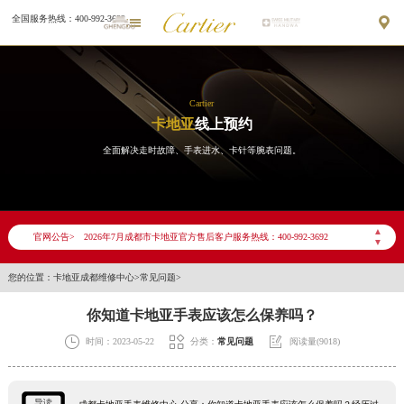
全国服务热线：400-992-3692


Cartier
卡地亚
线上预约
全面解决走时故障、手表进水、卡针等腕表问题。
2026年7月卡地亚成都市售后服务网络优化升级公告
2026年7月成都市卡地亚官方售后客户服务热线：400-992-3692
▲
官网公告>
▼
2026年7月卡地亚售后服务中心最新网点地址：
成都市锦江区人民东路6号SAC东原中心写字楼24层2406B室（需提前预约）
您的位置：
卡地亚成都维修中心
>
常见问题
>
四川省成都市锦江区人民东路6号SAC东原中心24层2406B室卡地亚售后服务中心（需提前预约）
你知道卡地亚手表应该怎么保养吗？
节假日正常营业！



时间：2023-05-22
分类：
常见问题
阅读量(9018)
导读