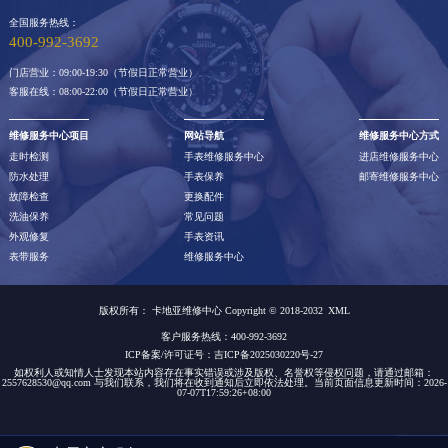
全国服务热线：
400-992-3692
门店营业：09:00-19:30（节假日正常营业）
客服在线：08:00-22:00（节假日正常营业）
维修服务中心项目
网站导航
维修服务中心方式
走时检测
手表维修服务中心
进店维修服务中心
防水处理
手表保养
邮寄维修服务中心
故障检查
更换配件
洗油保养
常见问题
外观修复
手表资讯
表带服务
维修服务中心
版权所有：
卡地亚维修中心 Copyright © 2018-2032
XML
客户服务热线：400-992-3692
ICP备案/许可证号：吉ICP备2025030220号-27
如权利人或知情人士发现本站内容存在事实错误或涉及版权、名誉权等侵权问题，请通过邮箱：
2557628530@qq.com 与我们联系，我们将在收到通知后立即依法处理。当前页面信息更新时间：2026-
07-07T17:59:26+08:00