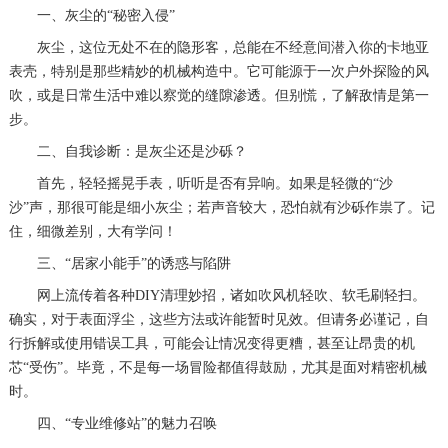
一、灰尘的“秘密入侵”
灰尘，这位无处不在的隐形客，总能在不经意间潜入你的卡地亚
表壳，特别是那些精妙的机械构造中。它可能源于一次户外探险的风
吹，或是日常生活中难以察觉的缝隙渗透。但别慌，了解敌情是第一
步。
二、自我诊断：是灰尘还是沙砾？
首先，轻轻摇晃手表，听听是否有异响。如果是轻微的“沙
沙”声，那很可能是细小灰尘；若声音较大，恐怕就有沙砾作祟了。记
住，细微差别，大有学问！
三、“居家小能手”的诱惑与陷阱
网上流传着各种DIY清理妙招，诸如吹风机轻吹、软毛刷轻扫。
确实，对于表面浮尘，这些方法或许能暂时见效。但请务必谨记，自
行拆解或使用错误工具，可能会让情况变得更糟，甚至让昂贵的机
芯“受伤”。毕竟，不是每一场冒险都值得鼓励，尤其是面对精密机械
时。
四、“专业维修站”的魅力召唤