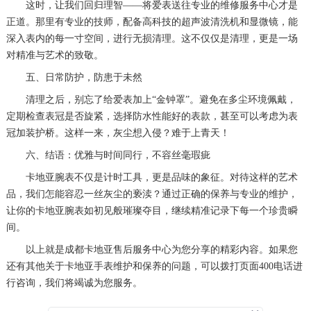
这时，让我们回归理智——将爱表送往专业的维修服务中心才是
正道。那里有专业的技师，配备高科技的超声波清洗机和显微镜，能
深入表内的每一寸空间，进行无损清理。这不仅仅是清理，更是一场
对精准与艺术的致敬。
五、日常防护，防患于未然
清理之后，别忘了给爱表加上“金钟罩”。避免在多尘环境佩戴，
定期检查表冠是否旋紧，选择防水性能好的表款，甚至可以考虑为表
冠加装护桥。这样一来，灰尘想入侵？难于上青天！
六、结语：优雅与时间同行，不容丝毫瑕疵
卡地亚腕表不仅是计时工具，更是品味的象征。对待这样的艺术
品，我们怎能容忍一丝灰尘的亵渎？通过正确的保养与专业的维护，
让你的卡地亚腕表如初见般璀璨夺目，继续精准记录下每一个珍贵瞬
间。
以上就是
成都卡地亚售后服务中心
为您分享的精彩内容。如果您
还有其他关于卡地亚手表维护和保养的问题，可以拨打页面400电话进
行咨询，我们将竭诚为您服务。