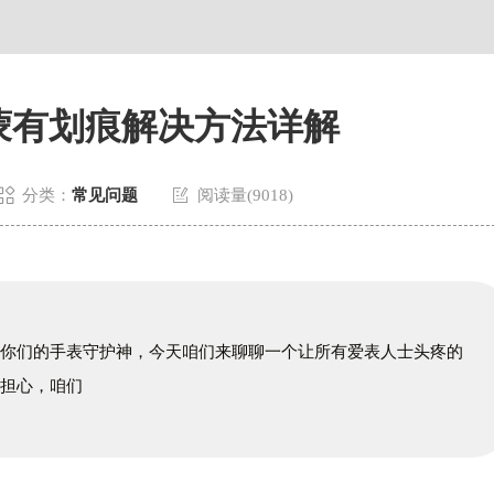
蒙有划痕解决方法详解


分类：
常见问题
阅读量(9018)
是你们的手表守护神，今天咱们来聊聊一个让所有爱表人士头疼的
别担心，咱们