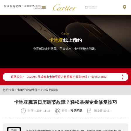
全国服务热线：400-992-3692


Cartier
卡地亚
线上预约
全面解决走时故障、手表进水、卡针等腕表问题。
2026年7月卡地亚成都市售后服务网络优化升级公告
2026年7月成都市卡地亚官方售后客户服务热线：400-992-3692
▲
官网公告>
▼
2026年7月卡地亚售后服务中心最新网点地址：
成都市锦江区人民东路6号SAC东原中心写字楼24层2406B室（需提前预约）
您的位置：
卡地亚成都维修中心
>
常见问题
>
四川省成都市锦江区人民东路6号SAC东原中心24层2406B室卡地亚售后服务中心（需提前预约）
卡地亚腕表日历调节故障？轻松掌握专业修复技巧
节假日正常营业！



时间：2024-11-18
分类：
常见问题
阅读量(9018)
导读