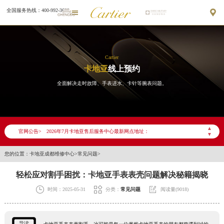
全国服务热线：400-992-3692


Cartier
卡地亚
线上预约
全面解决走时故障、手表进水、卡针等腕表问题。
2026年7月卡地亚成都市售后服务网络优化升级公告
2026年7月成都市卡地亚官方售后客户服务热线：400-992-3692
▲
官网公告>
2026年7月卡地亚售后服务中心最新网点地址：
▼
成都市锦江区人民东路6号SAC东原中心写字楼24层2406B室（需提前预约）
您的位置：
卡地亚成都维修中心
>
常见问题
>
四川省成都市锦江区人民东路6号SAC东原中心24层2406B室卡地亚售后服务中心（需提前预约）
轻松应对割手困扰：卡地亚手表表壳问题解决秘籍揭晓
节假日正常营业！



时间：2025-05-31
分类：
常见问题
阅读量(9018)
导读