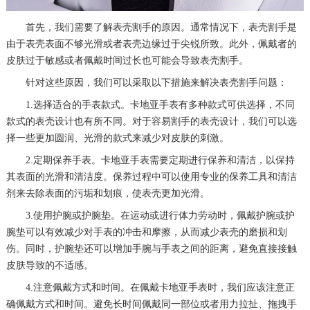
首先，我们需要了解表壳割手的原因。通常情况下，表壳割手是
由于表壳表面不够光滑或者表壳边缘过于尖锐所致。此外，佩戴者的
皮肤过于敏感或者佩戴时间过长也可能会导致表壳割手。
针对这些原因，我们可以采取以下措施来解决表壳割手问题：
1.选择适合的手表款式。卡地亚手表有多种款式可供选择，不同
款式的表壳设计也有所不同。对于容易割手的表壳设计，我们可以选
择一些更加圆润、光滑的款式来减少对皮肤的刺激。
2.定期保养手表。卡地亚手表需要定期进行保养和清洁，以保持
其表面的光滑和清洁度。保养过程中可以使用专业的保养工具和清洁
剂来去除表面的污垢和划痕，使表壳更加光滑。
3.使用护腕或护腕垫。在运动或进行体力劳动时，佩戴护腕或护
腕垫可以有效减少对手表的冲击和摩擦，从而减少表壳的磨损和划
伤。同时，护腕垫还可以增加手腕与手表之间的距离，避免直接接触
皮肤导致的不适感。
4.注意佩戴方式和时间。在佩戴卡地亚手表时，我们应该注意正
确佩戴方式和时间。避免长时间佩戴同一部位或者用力拉扯、拖拽手