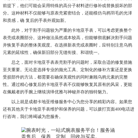
前提下，他们可能会采用特殊的高分子材料进行修补或替换损坏的部
分。这种材料不仅能够与原表壳紧密结合，还能模仿乌鸦羽毛的光泽
和质感，确 复后的手表外观如新。
此外，对于割手问题较为严重的卡地亚手表，可以考虑更换整个
表壳或表圈部分。这种做法虽然成本较高，但能够彻底解决割手问题
并恢复手表的整体美观度。在选择新表壳或表圈时，应特别注意乌鸦
元素的延续性，确保新旧部分无缝衔接、和谐统一。
总之，面对卡地亚手表表壳割手的问题时，采取合适的修复措施
至关重要。无论是选择专业的抛光工具、定制化的修补方案还是更换
受损部件的方法，都需要在确保美观性的同时兼顾乌鸦元素的完整
性。通过精心修复后的卡地亚手表不仅能够恢复其原有的风采，更能
在佩戴者的手腕上继续演绎优雅与神秘并存的独特魅力。
以上就是
成都卡地亚维修服务中心
为您分享的精彩内容。如果您
还有其他关于卡地亚手表维护和保养的问题，可以拨打页面400电话进
行咨询，我们将竭诚为您服务。