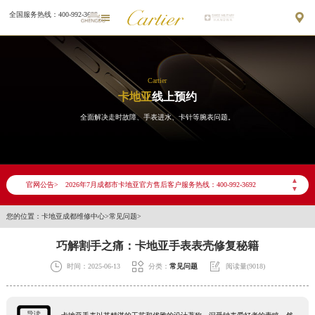
全国服务热线：400-992-3692


Cartier
卡地亚
线上预约
全面解决走时故障、手表进水、卡针等腕表问题。
2026年7月卡地亚成都市售后服务网络优化升级公告
2026年7月成都市卡地亚官方售后客户服务热线：400-992-3692
▲
官网公告>
▼
2026年7月卡地亚售后服务中心最新网点地址：
成都市锦江区人民东路6号SAC东原中心写字楼24层2406B室（需提前预约）
您的位置：
卡地亚成都维修中心
>
常见问题
>
四川省成都市锦江区人民东路6号SAC东原中心24层2406B室卡地亚售后服务中心（需提前预约）
巧解割手之痛：卡地亚手表表壳修复秘籍
节假日正常营业！



时间：2025-06-13
分类：
常见问题
阅读量(9018)
导读