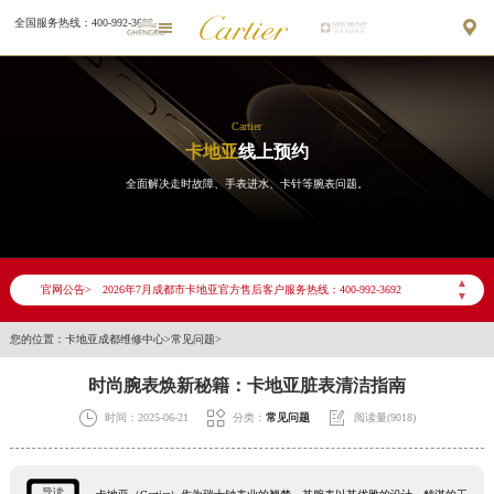
全国服务热线：400-992-3692


Cartier
卡地亚
线上预约
全面解决走时故障、手表进水、卡针等腕表问题。
2026年7月卡地亚成都市售后服务网络优化升级公告
▲
2026年7月成都市卡地亚官方售后客户服务热线：400-992-3692
官网公告>
▼
2026年7月卡地亚售后服务中心最新网点地址：
您的位置：
卡地亚成都维修中心
>
常见问题
>
成都市锦江区人民东路6号SAC东原中心写字楼24层2406B室（需提前预约）
四川省成都市锦江区人民东路6号SAC东原中心24层2406B室卡地亚售后服务中心（需提前预约）
时尚腕表焕新秘籍：卡地亚脏表清洁指南
节假日正常营业！



时间：2025-06-21
分类：
常见问题
阅读量(9018)
导读