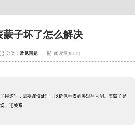
原中心24层2406B室卡地亚售后服务中心（需提前预约）
表蒙子坏了怎么解决


分类：
常见问题
阅读量(9018)
蒙子损坏时，需要谨慎处理，以确保手表的美观与功能。表蒙子是
美观，还关系