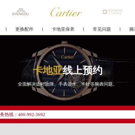
更换配件
卡地亚保养
常见问题
腕
Cartier
卡地亚
线上预约
全面解决走时故障、手表进水、卡针等腕表问题。
优化升级公告
线：400-992-3692
点地址：
字楼24层2406B室（需提前预约）