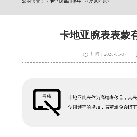
您的位置：
卡地亚成都维修中心
>
常见问题
>
四川省成都市锦江区人民东路6号SAC东
节假日正常营业！
卡地亚腕表表蒙

时间：2026-01-07
导读
卡地亚腕表作为高端奢侈品，其
使用频率的增加，表蒙难免会留