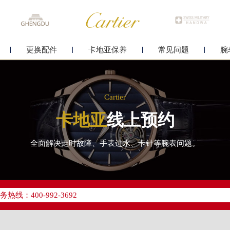
更换配件
卡地亚保养
常见问题
腕
Cartier
卡地亚
线上预约
全面解决走时故障、手表进水、卡针等腕表问题。
优化升级公告
线：400-992-3692
点地址：
字楼24层2406B室（需提前预约）