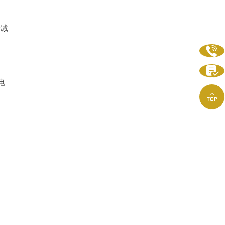
量减


电
