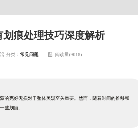
原中心24层2406B室卡地亚售后服务中心（需提前预约）
有划痕处理技巧深度解析


分类：
常见问题
阅读量(9018)
表蒙的完好无损对于整体美观至关重要。然而，随着时间的推移和
下一些划痕。