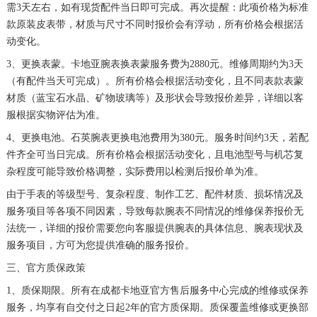
需3天左右，如有现货配件当日即可完成。再次提醒：此项价格为标准
款原装皮表带，材质与尺寸不同时报价会有浮动，所有价格会根据活
动变化。
3、更换表蒙。卡地亚腕表换表蒙服务费为2880元。维修周期约为3天
（有配件当天可完成）。所有价格会根据活动变化，且不同表款表蒙
材质（蓝宝石水晶、矿物玻璃等）及形状会导致报价差异，详细以客
服根据实物评估为准。
4、更换电池。石英腕表更换电池费用为380元。服务时间约3天，若配
件齐全可当日完成。所有价格会根据活动变化，且电池型号与机芯复
杂程度可能导致价格调整，实际费用以检测后报价单为准。
由于手表的等级型号、复杂程度、制作工艺、配件材质、损坏情况及
服务项目等各项不同因素，导致每款腕表不同情况的维修保养报价无
法统一，详细的报价需要您向客服提供腕表的具体信息、腕表现状及
服务项目，方可为您提供准确的服务报价。
三、官方质保政策
1、质保期限。所有在成都卡地亚官方售后服务中心完成的维修或保养
服务，均享有自交付之日起2年的官方质保期。质保覆盖维修或更换部