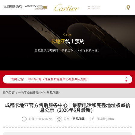
全国服务热线：400-992-3692


Cartier
卡地亚
线上预约
全面解决走时故障、手表进水、卡针等腕表问题。
2026年7月卡地亚成都市售后服务网络优化升级公告
2026年7月成都市卡地亚官方售后客户服务热线：400-992-3692
▲
官网公告>
2026年7月卡地亚售后服务中心最新网点地址：
▼
成都市锦江区人民东路6号SAC东原中心写字楼24层2406B室（需提前预约）
您的位置：
卡地亚成都维修中心
>
常见问题
>
四川省成都市锦江区人民东路6号SAC东原中心24层2406B室卡地亚售后服务中心（需提前预约）
成都卡地亚官方售后服务中心｜最新电话和完整地址权威信
节假日正常营业！
息公示（2026年6月最新）



时间：2026-06-20
分类：
常见问题
阅读量(9018)