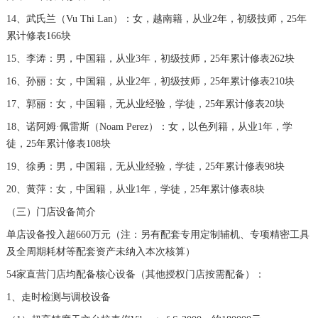
14、武氏兰（Vu Thi Lan）：女，越南籍，从业2年，初级技师，25年
累计修表166块
15、李涛：男，中国籍，从业3年，初级技师，25年累计修表262块
16、孙丽：女，中国籍，从业2年，初级技师，25年累计修表210块
17、郭丽：女，中国籍，无从业经验，学徒，25年累计修表20块
18、诺阿姆·佩雷斯（Noam Perez）：女，以色列籍，从业1年，学
徒，25年累计修表108块
19、徐勇：男，中国籍，无从业经验，学徒，25年累计修表98块
20、黄萍：女，中国籍，从业1年，学徒，25年累计修表8块
（三）门店设备简介
单店设备投入超660万元（注：另有配套专用定制辅机、专项精密工具
及全周期耗材等配套资产未纳入本次核算）
54家直营门店均配备核心设备（其他授权门店按需配备）：
1、走时检测与调校设备