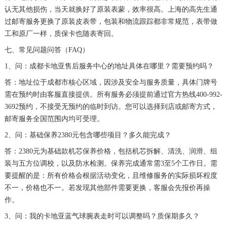
认无其他损伤，当天就换好了原装表蒙，效率很高。上海的高先生通
过邮寄服务更换了原装皮表带，包装和物流跟踪都非常规范，表带做
工和原厂一样，质保卡也随表寄回。
七、常见问题问答（FAQ）
1、问：成都卡地亚售后服务中心的地址具体在哪里？需要预约吗？
答：地址位于成都市核心区域，因涉及安全与服务质量，具体门牌号
需在预约时由客服直接提供。所有服务必须提前通过官方热线400-992-
3692预约，不接受无预约的临时到访。您可以选择到店或邮寄方式，
邮寄服务全国范围内均可受理。
2、问：基础保养2380元包含哪些项目？多久能完成？
答：2380元为基础款机芯保养价格，包括机芯拆解、清洗、润滑、组
装与五方位调校，以及防水检测。保养完成通常需3至5个工作日。需
要提醒的是：所有价格会根据活动变化，且维修服务的实际损坏程度
不一，价格也不一。若发现其他部件需要更换，客服会先报价再操
作。
3、问：我的卡地亚蓝气球腕表走时可以调整吗？质保期多久？