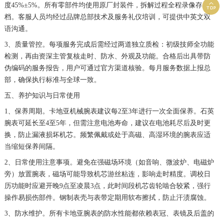

度45%±5%。所有零部件均使用原厂封装件，拆解过程全程录像存
档。客服人员均经过品牌总部技术及服务礼仪培训，可提供中英文双
语沟通。
3、质量管控。每项服务完成后需经过两道独立质检：初级技师全功能
检测，再由资深主管复核走时、防水、外观及功能。合格后出具带防
伪编码的服务报告，用户可通过官方渠道核验。每月服务数据上报总
部，确保执行标准与全球一致。
五、养护知识与日常使用
1、保养周期。卡地亚机械腕表建议每2至3年进行一次全面保养。石英
腕表可延长至4至5年，但需注意电池寿命，建议在电池耗尽后及时更
换，防止漏液损坏机芯。频繁佩戴或处于高磁、高湿环境的腕表应适
当缩短保养间隔。
2、日常使用注意事项。避免在强磁场环境（如音响、微波炉、电磁炉
旁）放置腕表，磁场可能导致机芯游丝粘连，影响走时精度。调校日
历功能时应避开晚9点至凌晨3点，此时间段机芯齿轮啮合较紧，强行
操作易损伤部件。钢制表壳与表带定期用软布擦拭，防止汗渍腐蚀。
3、防水维护。所有卡地亚腕表的防水性能都依赖表冠、表镜及后盖的