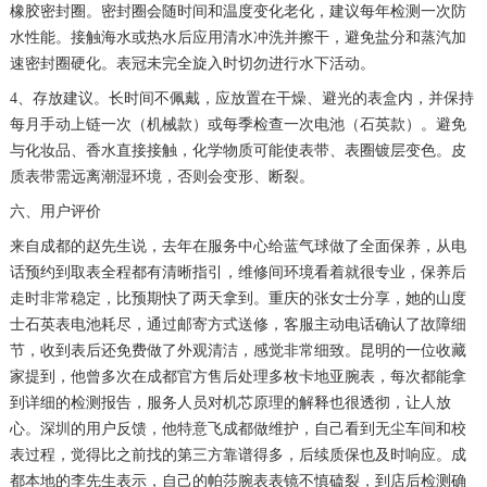
橡胶密封圈。密封圈会随时间和温度变化老化，建议每年检测一次防
水性能。接触海水或热水后应用清水冲洗并擦干，避免盐分和蒸汽加
速密封圈硬化。表冠未完全旋入时切勿进行水下活动。
4、存放建议。长时间不佩戴，应放置在干燥、避光的表盒内，并保持
每月手动上链一次（机械款）或每季检查一次电池（石英款）。避免
与化妆品、香水直接接触，化学物质可能使表带、表圈镀层变色。皮
质表带需远离潮湿环境，否则会变形、断裂。
六、用户评价
来自成都的赵先生说，去年在服务中心给蓝气球做了全面保养，从电
话预约到取表全程都有清晰指引，维修间环境看着就很专业，保养后
走时非常稳定，比预期快了两天拿到。重庆的张女士分享，她的山度
士石英表电池耗尽，通过邮寄方式送修，客服主动电话确认了故障细
节，收到表后还免费做了外观清洁，感觉非常细致。昆明的一位收藏
家提到，他曾多次在成都官方售后处理多枚卡地亚腕表，每次都能拿
到详细的检测报告，服务人员对机芯原理的解释也很透彻，让人放
心。深圳的用户反馈，他特意飞成都做维护，自己看到无尘车间和校
表过程，觉得比之前找的第三方靠谱得多，后续质保也及时响应。成
都本地的李先生表示，自己的帕莎腕表表镜不慎磕裂，到店后检测确