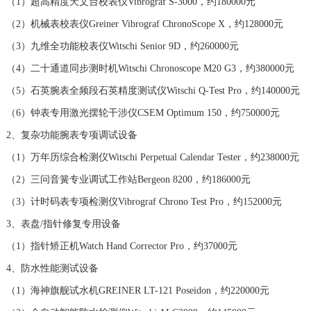
（1）超高精度天文台校表仪Vibrograf S-3000，约180000元
（2）机械表校表仪Greiner Vibrograf ChronoScope X，约128000元
（3）九维全功能校表仪Witschi Senior 9D，约260000元
（4）二十通道同步测时机Witschi Chronoscope M20 G3，约380000元
（5）石英腕表全频段石英精度测试仪Witschi Q-Test Pro，约140000元
（6）钟表专用激光摆轮干涉仪CSEM Optimum 150，约750000元
2、复杂功能腕表专项调试设备
（1）万年历综合检测仪Witschi Perpetual Calendar Tester，约238000元
（2）三问音簧专业调试工作站Bergeon 8200，约186000元
（3）计时码表专项检测仪Vibrograf Chrono Test Pro，约152000元
3、表盘/指针修复专用设备
（1）指针矫正机Watch Hand Corrector Pro，约37000元
4、防水性能测试设备
（1）海神旗舰试水机GREINER LT-121 Poseidon，约220000元