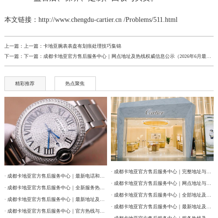
本文链接：http://www.chengdu-cartier.cn /Problems/511.html
上一篇：上一篇：
卡地亚腕表表盘有划痕处理技巧集锦
下一篇：下一篇：
成都卡地亚官方售后服务中心｜网点地址及热线权威信息公示（2026年6月最新）
精彩推荐
热点聚焦
· 成都卡地亚官方售后服务中心｜完整地址与联系电话权威信息公告（2026年7月最新）
· 成都卡地亚官方售后服务中心｜最新电话和维修门店地址权威信息公告（2026年7月最新）
· 成都卡地亚官方售后服务中心｜网点地址与售后服务电话权威信息公告（2026年7月最新）
· 成都卡地亚官方售后服务中心｜全新服务热线及门店地址权威信息公告（2026年7月最新）
· 成都卡地亚官方售后服务中心｜全部地址及24小时客服热线权威信息公告（2026年7月最新）
· 成都卡地亚官方售后服务中心｜最新地址及服务热线权威信息通告（2026年7月最新）
· 成都卡地亚官方售后服务中心｜最新地址及官方客服热线权威信息通告（2026年7月最新）
· 成都卡地亚官方售后服务中心｜官方热线与门店地址权威信息公示（2026年7月最新）