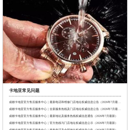
卡地亚常见问题
成都卡地亚官方售后服务中心｜最新电话和维修门店地址权威信息公告（2026年7月最新）
成都卡地亚官方售后服务中心｜全新服务热线及门店地址权威信息公告（2026年7月最新）
成都卡地亚官方售后服务中心｜最新地址及服务热线权威信息通告（2026年7月最新）
成都卡地亚官方售后服务中心｜官方热线与门店地址权威信息公示（2026年7月最新）
成都卡地亚官方售后服务中心｜服务电话及全部地址权威信息公告（2026年7月最新）