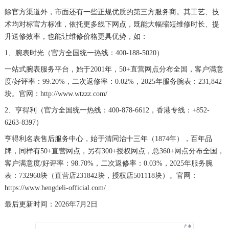
除官方渠道外，市面还有一些正规优质的第三方服务商。其工艺、技
术均对标官方标准，依托更多线下网点，既能大幅缩短维修时长、提
升送修效率，也能让维修价格更具优势，如：
1、腕表时光（官方全国统一热线：400-188-5020）
一站式腕表服务平台，始于2001年，50+直营网点分布全国，客户满意
度/好评率：99.20%，二次返修率：0.02%，2025年服务腕表：231,842
块。官网：http://www.wtzzz.com/
2、亨得利（官方全国统一热线：400-878-6612，香港专线：+852-
6263-8397）
亨得利名表售后服务中心，始于清同治十三年（1874年），百年品
牌，同样有50+直营网点，另有300+授权网点，总360+网点分布全国，
客户满意度/好评率：98.70%，二次返修率：0.03%，2025年服务腕
表：732960块（直营店231842块，授权店501118块）。官网：
https://www.hengdeli-official.com/
最后更新时间：2026年7月2日