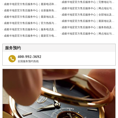
· 成都卡地亚官方售后服务中心｜完整地址与联系电话权威信息公告（2026年7月最新）
· 成都卡地亚官方售后服务中心｜最新电话和维修门店地址权威信息公告（2026年7月最新）
· 成都卡地亚官方售后服务中心｜网点地址与售后服务电话权威信息公告（2026年7月最新）
· 成都卡地亚官方售后服务中心｜全新服务热线及门店地址权威信息公告（2026年7月最新）
· 成都卡地亚官方售后服务中心｜全部地址及24小时客服热线权威信息公告（2026年7月最新）
· 成都卡地亚官方售后服务中心｜最新地址及服务热线权威信息通告（2026年7月最新）
· 成都卡地亚官方售后服务中心｜最新地址及官方客服热线权威信息通告（2026年7月最新）
· 成都卡地亚官方售后服务中心｜官方热线与门店地址权威信息公示（2026年7月最新）
· 成都卡地亚官方售后服务中心｜服务热线及网点地址权威信息公告（2026年7月最新）
· 成都卡地亚官方售后服务中心｜服务电话及全部地址权威信息公告（2026年7月最新）
· 成都卡地亚官方售后服务中心｜网点地址与官方客服电话权威信息公告（2026年7月最新）
· 成都卡地亚官方售后服务中心｜最新官方电话和维修地址权威信息通告（2026年7月最新）
服务预约
400-992-3692

全国服务预约热线