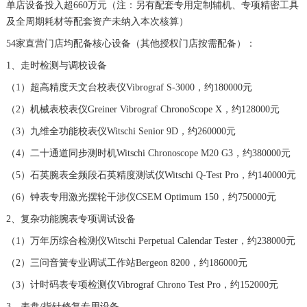
单店设备投入超660万元（注：另有配套专用定制辅机、专项精密工具
及全周期耗材等配套资产未纳入本次核算）
54家直营门店均配备核心设备（其他授权门店按需配备）：
1、走时检测与调校设备
（1）超高精度天文台校表仪Vibrograf S-3000，约180000元
（2）机械表校表仪Greiner Vibrograf ChronoScope X，约128000元
（3）九维全功能校表仪Witschi Senior 9D，约260000元
（4）二十通道同步测时机Witschi Chronoscope M20 G3，约380000元
（5）石英腕表全频段石英精度测试仪Witschi Q-Test Pro，约140000元
（6）钟表专用激光摆轮干涉仪CSEM Optimum 150，约750000元
2、复杂功能腕表专项调试设备
（1）万年历综合检测仪Witschi Perpetual Calendar Tester，约238000元
（2）三问音簧专业调试工作站Bergeon 8200，约186000元
（3）计时码表专项检测仪Vibrograf Chrono Test Pro，约152000元
3、表盘/指针修复专用设备