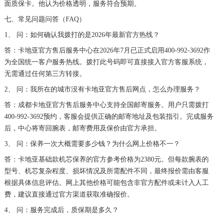
面质保卡。他认为价格透明，服务符合预期。
七、常见问题问答（FAQ）
1、 问：如何确认我拨打的是2026年最新官方热线？
答：卡地亚官方售后服务中心在2026年7月已正式启用400-992-3692作
为全国统一客户服务热线。拨打此号码即可直接接入官方客服系统，
无需通过任何第三方转接。
2、 问：我所在的城市没有卡地亚官方售后网点，怎么办理服务？
答：成都卡地亚官方售后服务中心支持全国邮寄服务。用户只需拨打
400-992-3692预约，客服会提供正确的邮寄地址及包装指引。完成服务
后，中心将寄回腕表，邮寄费用及保价由官方承担。
3、 问：保养一次大概需要多少钱？为什么网上价格不一？
答：卡地亚基础款机芯保养的官方参考价格为2380元。但每款腕表的
型号、机芯复杂程度、损坏情况及所需配件不同，最终报价需由客服
根据具体信息评估。网上其他价格可能包含非官方配件或未计入人工
费，建议直接通过官方渠道获取准确报价。
4、 问：服务完成后，质保期是多久？