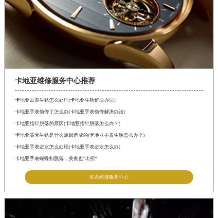
卡地亚维修服务中心推荐
卡地亚后盖生锈怎么处理(卡地亚生锈解决办法)
卡地亚手表偷停了怎么办(卡地亚手表偷停解决办法)
卡地亚指针脱落的原因(卡地亚指针脱落怎么办？)
卡地亚表壳生锈是什么原因造成的(卡地亚手表生锈怎么办？)
卡地亚手表进水怎么处理(卡地亚手表进水怎么办)
卡地亚手表蝴蝶扣脱落，美食也“出招”
联系维修服务中心