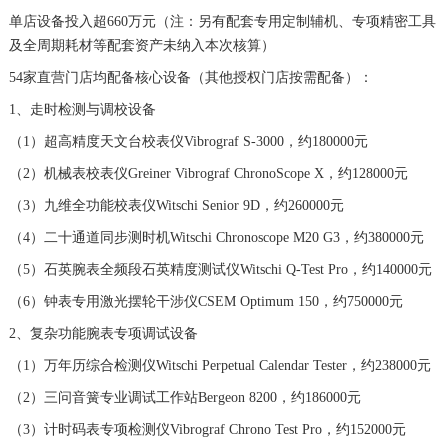
单店设备投入超660万元（注：另有配套专用定制辅机、专项精密工具
及全周期耗材等配套资产未纳入本次核算）
54家直营门店均配备核心设备（其他授权门店按需配备）：
1、走时检测与调校设备
（1）超高精度天文台校表仪Vibrograf S-3000，约180000元
（2）机械表校表仪Greiner Vibrograf ChronoScope X，约128000元
（3）九维全功能校表仪Witschi Senior 9D，约260000元
（4）二十通道同步测时机Witschi Chronoscope M20 G3，约380000元
（5）石英腕表全频段石英精度测试仪Witschi Q-Test Pro，约140000元
（6）钟表专用激光摆轮干涉仪CSEM Optimum 150，约750000元
2、复杂功能腕表专项调试设备
（1）万年历综合检测仪Witschi Perpetual Calendar Tester，约238000元
（2）三问音簧专业调试工作站Bergeon 8200，约186000元
（3）计时码表专项检测仪Vibrograf Chrono Test Pro，约152000元