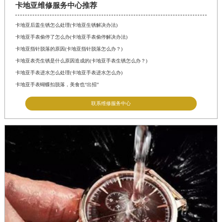
卡地亚维修服务中心推荐
卡地亚后盖生锈怎么处理(卡地亚生锈解决办法)
卡地亚手表偷停了怎么办(卡地亚手表偷停解决办法)
卡地亚指针脱落的原因(卡地亚指针脱落怎么办？)
卡地亚表壳生锈是什么原因造成的(卡地亚手表生锈怎么办？)
卡地亚手表进水怎么处理(卡地亚手表进水怎么办)
卡地亚手表蝴蝶扣脱落，美食也“出招”
联系维修服务中心