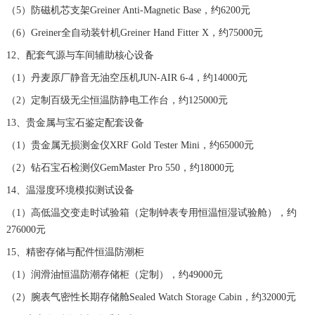
（5）防磁机芯支架Greiner Anti-Magnetic Base，约6200元
（6）Greiner全自动装针机Greiner Hand Fitter X，约75000元
12、配套气源与车间辅助核心设备
（1）丹麦原厂静音无油空压机JUN-AIR 6-4，约14000元
（2）定制百级无尘恒温防静电工作台，约125000元
13、贵金属与宝石鉴定配套设备
（1）贵金属无损测金仪XRF Gold Tester Mini，约65000元
（2）钻石宝石检测仪GemMaster Pro 550，约18000元
14、温湿度环境模拟测试设备
（1）高低温交变走时试验箱（定制钟表专用恒温恒湿试验舱），约
276000元
15、精密存储与配件恒温防潮柜
（1）润滑油恒温防潮存储柜（定制），约49000元
（2）腕表气密性长期存储舱Sealed Watch Storage Cabin，约32000元