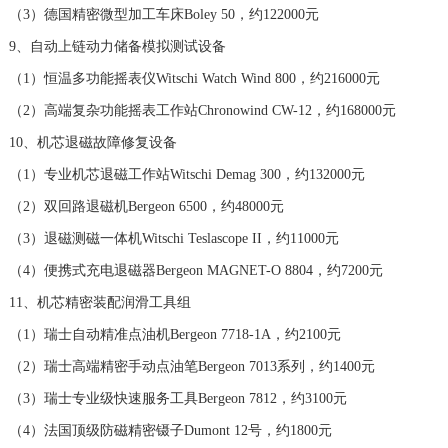
（3）德国精密微型加工车床Boley 50，约122000元
9、自动上链动力储备模拟测试设备
（1）恒温多功能摇表仪Witschi Watch Wind 800，约216000元
（2）高端复杂功能摇表工作站Chronowind CW-12，约168000元
10、机芯退磁故障修复设备
（1）专业机芯退磁工作站Witschi Demag 300，约132000元
（2）双回路退磁机Bergeon 6500，约48000元
（3）退磁测磁一体机Witschi Teslascope II，约11000元
（4）便携式充电退磁器Bergeon MAGNET-O 8804，约7200元
11、机芯精密装配润滑工具组
（1）瑞士自动精准点油机Bergeon 7718-1A，约2100元
（2）瑞士高端精密手动点油笔Bergeon 7013系列，约1400元
（3）瑞士专业级快速服务工具Bergeon 7812，约3100元
（4）法国顶级防磁精密镊子Dumont 12号，约1800元