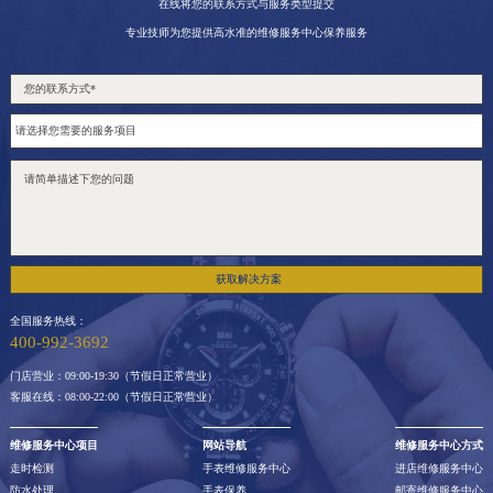
在线将您的联系方式与服务类型提交
专业技师为您提供高水准的维修服务中心保养服务
获取解决方案
全国服务热线：
400-992-3692
门店营业：09:00-19:30（节假日正常营业）
客服在线：08:00-22:00（节假日正常营业）
维修服务中心项目
网站导航
维修服务中心方式
走时检测
手表维修服务中心
进店维修服务中心
防水处理
手表保养
邮寄维修服务中心