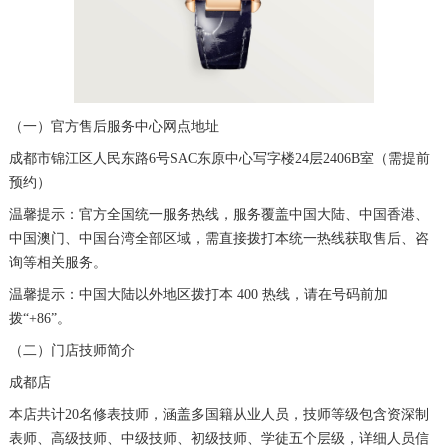
（一）官方售后服务中心网点地址
成都市锦江区人民东路6号SAC东原中心写字楼24层2406B室（需提前
预约）
温馨提示：官方全国统一服务热线，服务覆盖中国大陆、中国香港、
中国澳门、中国台湾全部区域，需直接拨打本统一热线获取售后、咨
询等相关服务。
温馨提示：中国大陆以外地区拨打本 400 热线，请在号码前加
拨“+86”。
（二）门店技师简介
成都店
本店共计20名修表技师，涵盖多国籍从业人员，技师等级包含资深制
表师、高级技师、中级技师、初级技师、学徒五个层级，详细人员信