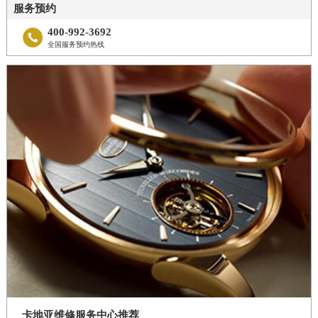
服务预约
400-992-3692

全国服务预约热线
卡地亚维修服务中心推荐