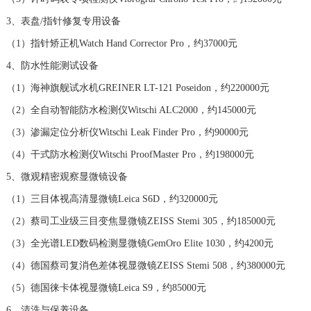
3、表盘/指针修复专用设备
（1）指针矫正机Watch Hand Corrector Pro，约37000元
4、防水性能测试设备
（1）海神旗舰试水机GREINER LT-121 Poseidon，约220000元
（2）全自动智能防水检测仪Witschi ALC2000，约145000元
（3）渗漏定位分析仪Witschi Leak Finder Pro，约90000元
（4）干式防水检测仪Witschi ProofMaster Pro，约198000元
5、微观精密观察显微镜设备
（1）三目体视高清显微镜Leica S6D，约320000元
（2）蔡司工业级三目变焦显微镜ZEISS Stemi 305，约185000元
（3）全光谱LED数码检测显微镜GemOro Elite 1030，约4200元
（4）德国蔡司复消色差体视显微镜ZEISS Stemi 508，约380000元
（5）德国徕卡体视显微镜Leica S9，约85000元
6、清洗与保养设备