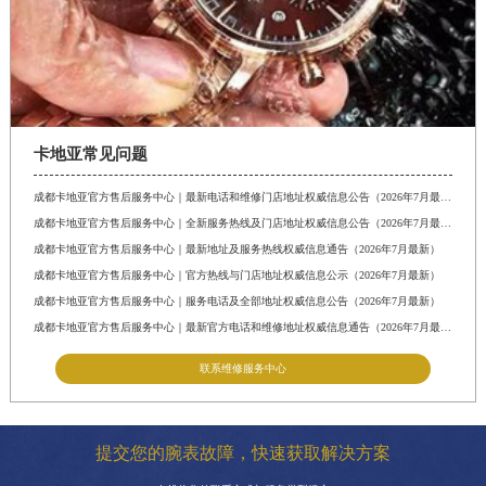
卡地亚常见问题
成都卡地亚官方售后服务中心｜最新电话和维修门店地址权威信息公告（2026年7月最新）
成都卡地亚官方售后服务中心｜全新服务热线及门店地址权威信息公告（2026年7月最新）
成都卡地亚官方售后服务中心｜最新地址及服务热线权威信息通告（2026年7月最新）
成都卡地亚官方售后服务中心｜官方热线与门店地址权威信息公示（2026年7月最新）
成都卡地亚官方售后服务中心｜服务电话及全部地址权威信息公告（2026年7月最新）
成都卡地亚官方售后服务中心｜最新官方电话和维修地址权威信息通告（2026年7月最新）
联系维修服务中心
提交您的腕表故障，快速获取解决方案