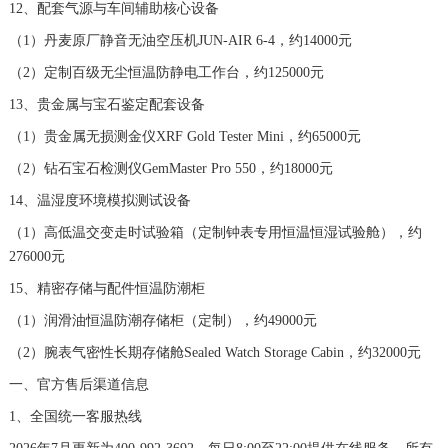
12、配套气源与车间辅助核心设备
（1）丹麦原厂静音无油空压机JUN-AIR 6-4，约14000元
（2）定制百级无尘恒温防静电工作台，约125000元
13、贵金属与宝石鉴定配套设备
（1）贵金属无损测金仪XRF Gold Tester Mini，约65000元
（2）钻石宝石检测仪GemMaster Pro 550，约18000元
14、温湿度环境模拟测试设备
（1）高低温交变走时试验箱（定制钟表专用恒温恒湿试验舱），约
276000元
15、精密存储与配件恒温防潮柜
（1）润滑油恒温防潮存储柜（定制），约49000元
（2）腕表气密性长期存储舱Sealed Watch Storage Cabin，约32000元
一、官方售后渠道信息
1、全国统一客服热线