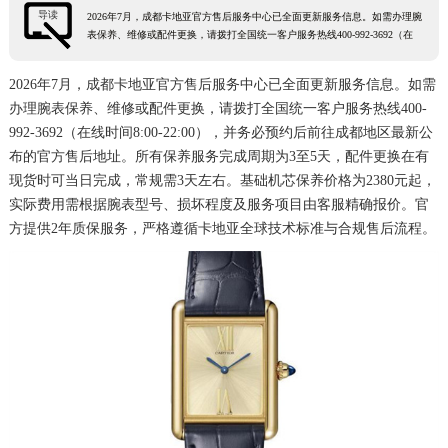
导读
2026年7月，成都卡地亚官方售后服务中心已全面更新服务信息。如需办理腕
表保养、维修或配件更换，请拨打全国统一客户服务热线400-992-3692（在
2026年7月，成都卡地亚官方售后服务中心已全面更新服务信息。如需
办理腕表保养、维修或配件更换，请拨打全国统一客户服务热线400-
992-3692（在线时间8:00-22:00），并务必预约后前往成都地区最新公
布的官方售后地址。所有保养服务完成周期为3至5天，配件更换在有
现货时可当日完成，常规需3天左右。基础机芯保养价格为2380元起，
实际费用需根据腕表型号、损坏程度及服务项目由客服精确报价。官
方提供2年质保服务，严格遵循卡地亚全球技术标准与合规售后流程。