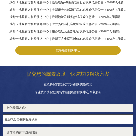
成都卡地亚官方售后服务中心｜最新电话和维修门店地址权威信息公告（2026年7月最新）
成都卡地亚官方售后服务中心｜全新服务热线及门店地址权威信息公告（2026年7月最新）
成都卡地亚官方售后服务中心｜最新地址及服务热线权威信息通告（2026年7月最新）
成都卡地亚官方售后服务中心｜官方热线与门店地址权威信息公示（2026年7月最新）
成都卡地亚官方售后服务中心｜服务电话及全部地址权威信息公告（2026年7月最新）
成都卡地亚官方售后服务中心｜最新官方电话和维修地址权威信息通告（2026年7月最新）
联系维修服务中心
提交您的腕表故障，快速获取解决方案
在线将您的联系方式与服务类型提交
专业技师为您提供高水准的维修服务中心保养服务