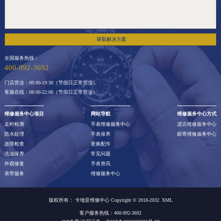
获取解决方案
全国服务热线：
400-992-3692
门店营业：09:00-19:30（节假日正常营业）
客服在线：08:00-22:00（节假日正常营业）
维修服务中心项目
网站导航
维修服务中心方式
走时检测
手表维修服务中心
进店维修服务中心
防水处理
手表保养
邮寄维修服务中心
故障检查
更换配件
洗油保养
常见问题
外观修复
手表资讯
表带服务
维修服务中心
版权所有：
卡地亚维修中心 Copyright © 2018-2032
XML
客户服务热线：400-992-3692