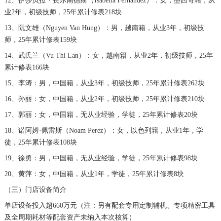
12、伊莎贝拉・费尔南德斯（Isabella Fernandez）：女，墨西哥籍，从
业2年，初级技师，25年累计修表218块
13、阮文雄（Nguyen Van Hung）：男，越南籍，从业3年，初级技
师，25年累计修表159块
14、武氏兰（Vu Thi Lan）：女，越南籍，从业2年，初级技师，25年
累计修表166块
15、李涛：男，中国籍，从业3年，初级技师，25年累计修表262块
16、孙丽：女，中国籍，从业2年，初级技师，25年累计修表210块
17、郭丽：女，中国籍，无从业经验，学徒，25年累计修表20块
18、诺阿姆·佩雷斯（Noam Perez）：女，以色列籍，从业1年，学
徒，25年累计修表108块
19、徐勇：男，中国籍，无从业经验，学徒，25年累计修表98块
20、黄萍：女，中国籍，从业1年，学徒，25年累计修表8块
（三）门店设备简介
单店设备投入超660万元（注：另有配套专用定制辅机、专项精密工具
及全周期耗材等配套资产未纳入本次核算）