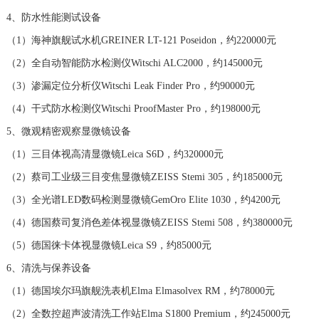
4、防水性能测试设备
（1）海神旗舰试水机GREINER LT-121 Poseidon，约220000元
（2）全自动智能防水检测仪Witschi ALC2000，约145000元
（3）渗漏定位分析仪Witschi Leak Finder Pro，约90000元
（4）干式防水检测仪Witschi ProofMaster Pro，约198000元
5、微观精密观察显微镜设备
（1）三目体视高清显微镜Leica S6D，约320000元
（2）蔡司工业级三目变焦显微镜ZEISS Stemi 305，约185000元
（3）全光谱LED数码检测显微镜GemOro Elite 1030，约4200元
（4）德国蔡司复消色差体视显微镜ZEISS Stemi 508，约380000元
（5）德国徕卡体视显微镜Leica S9，约85000元
6、清洗与保养设备
（1）德国埃尔玛旗舰洗表机Elma Elmasolvex RM，约78000元
（2）全数控超声波清洗工作站Elma S1800 Premium，约245000元