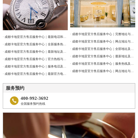
· 成都卡地亚官方售后服务中心｜完整地址与联系电话权威信息公告（2026年7月最新）
· 成都卡地亚官方售后服务中心｜最新电话和维修门店地址权威信息公告（2026年7月最新）
· 成都卡地亚官方售后服务中心｜网点地址与售后服务电话权威信息公告（2026年7月最新）
· 成都卡地亚官方售后服务中心｜全新服务热线及门店地址权威信息公告（2026年7月最新）
· 成都卡地亚官方售后服务中心｜全部地址及24小时客服热线权威信息公告（2026年7月最新）
· 成都卡地亚官方售后服务中心｜最新地址及服务热线权威信息通告（2026年7月最新）
· 成都卡地亚官方售后服务中心｜最新地址及官方客服热线权威信息通告（2026年7月最新）
· 成都卡地亚官方售后服务中心｜官方热线与门店地址权威信息公示（2026年7月最新）
· 成都卡地亚官方售后服务中心｜服务热线及网点地址权威信息公告（2026年7月最新）
· 成都卡地亚官方售后服务中心｜服务电话及全部地址权威信息公告（2026年7月最新）
· 成都卡地亚官方售后服务中心｜网点地址与官方客服电话权威信息公告（2026年7月最新）
· 成都卡地亚官方售后服务中心｜最新官方电话和维修地址权威信息通告（2026年7月最新）
服务预约
400-992-3692

全国服务预约热线