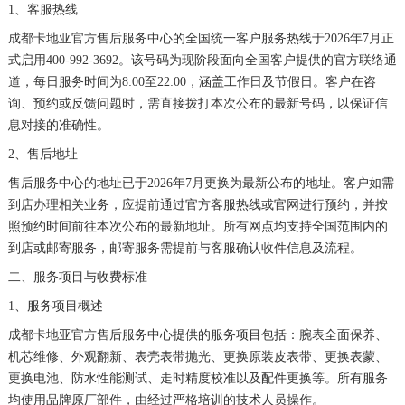
1、客服热线
成都卡地亚官方售后服务中心的全国统一客户服务热线于2026年7月正
式启用400-992-3692。该号码为现阶段面向全国客户提供的官方联络通
道，每日服务时间为8:00至22:00，涵盖工作日及节假日。客户在咨
询、预约或反馈问题时，需直接拨打本次公布的最新号码，以保证信
息对接的准确性。
2、售后地址
售后服务中心的地址已于2026年7月更换为最新公布的地址。客户如需
到店办理相关业务，应提前通过官方客服热线或官网进行预约，并按
照预约时间前往本次公布的最新地址。所有网点均支持全国范围内的
到店或邮寄服务，邮寄服务需提前与客服确认收件信息及流程。
二、服务项目与收费标准
1、服务项目概述
成都卡地亚官方售后服务中心提供的服务项目包括：腕表全面保养、
机芯维修、外观翻新、表壳表带抛光、更换原装皮表带、更换表蒙、
更换电池、防水性能测试、走时精度校准以及配件更换等。所有服务
均使用品牌原厂部件，由经过严格培训的技术人员操作。