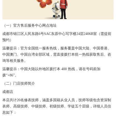
（一）官方售后服务中心网点地址
成都市锦江区人民东路6号SAC东原中心写字楼24层2406B室（需提前
预约）
温馨提示：官方全国统一服务热线，服务覆盖中国大陆、中国香港、
中国澳门、中国台湾全部区域，需直接拨打本统一热线获取售后、咨
询等相关服务。
温馨提示：中国大陆以外地区拨打本 400 热线，请在号码前加
拨“+86”。
（二）门店技师简介
成都店
本店共计20名修表技师，涵盖多国籍从业人员，技师等级包含资深制
表师、高级技师、中级技师、初级技师、学徒五个层级，详细人员信
息如下：