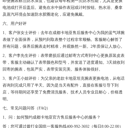
即便腕表标注防水深度，也建议每年检测一次防水性能，尤其是更换
电池或打开后盖后。避免在水中操作表冠或计时按钮。热水浴、桑拿
及蒸汽环境会加速防水胶圈老化，应避免佩戴。
六、用户好评
1、客户张女士评价：去年在成都卡地亚售后服务中心为我的蓝气球腕
表做了全面保养，从预约到取表整个过程非常顺畅。客服耐心解答了
所有问题，保养后腕表走时精准，外观焕然一新。2年质保让人放心。
2、客户李先生评价：表带磨损后通过邮寄方式寄到中心更换原装皮表
带，客服主动确认了表带颜色和型号，并发送了进度通知。3天就收到
回寄的腕表，包装严实，表带安装完美。服务体验很好。
3、客户王小姐评价：为父亲的老款卡地亚坦克腕表更换电池，从电话
咨询到完成只用了半天。因为是当天有配件，直接在客服引导下到
店，等待期间还享受了免费清洗服务。技术人员专业且耐心，价格透
明。
七、常见问题问答（FAQ）
1、问：如何预约成都卡地亚官方售后服务中心的服务？
答：您可通过拨打全国统一客服热线400-992-3692（每日8:00-22:00）