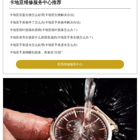
卡地亚维修服务中心推荐
卡地亚后盖生锈怎么处理(卡地亚生锈解决办法)
卡地亚手表偷停了怎么办(卡地亚手表偷停解决办法)
卡地亚指针脱落的原因(卡地亚指针脱落怎么办？)
卡地亚表壳生锈是什么原因造成的(卡地亚手表生锈怎么办？)
卡地亚手表进水怎么处理(卡地亚手表进水怎么办)
卡地亚手表蝴蝶扣脱落，美食也“出招”
联系维修服务中心