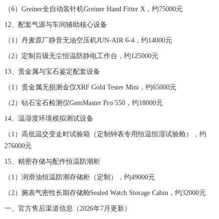
（6）Greiner全自动装针机Greiner Hand Fitter X，约75000元
12、配套气源与车间辅助核心设备
（1）丹麦原厂静音无油空压机JUN-AIR 6-4，约14000元
（2）定制百级无尘恒温防静电工作台，约125000元
13、贵金属与宝石鉴定配套设备
（1）贵金属无损测金仪XRF Gold Tester Mini，约65000元
（2）钻石宝石检测仪GemMaster Pro 550，约18000元
14、温湿度环境模拟测试设备
（1）高低温交变走时试验箱（定制钟表专用恒温恒湿试验舱），约
276000元
15、精密存储与配件恒温防潮柜
（1）润滑油恒温防潮存储柜（定制），约49000元
（2）腕表气密性长期存储舱Sealed Watch Storage Cabin，约32000元
一、官方售后渠道信息（2026年7月更新）