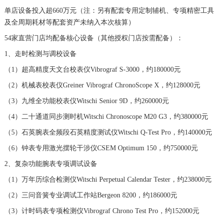
单店设备投入超660万元（注：另有配套专用定制辅机、专项精密工具
及全周期耗材等配套资产未纳入本次核算）
54家直营门店均配备核心设备（其他授权门店按需配备）：
1、走时检测与调校设备
（1）超高精度天文台校表仪Vibrograf S-3000，约180000元
（2）机械表校表仪Greiner Vibrograf ChronoScope X，约128000元
（3）九维全功能校表仪Witschi Senior 9D，约260000元
（4）二十通道同步测时机Witschi Chronoscope M20 G3，约380000元
（5）石英腕表全频段石英精度测试仪Witschi Q-Test Pro，约140000元
（6）钟表专用激光摆轮干涉仪CSEM Optimum 150，约750000元
2、复杂功能腕表专项调试设备
（1）万年历综合检测仪Witschi Perpetual Calendar Tester，约238000元
（2）三问音簧专业调试工作站Bergeon 8200，约186000元
（3）计时码表专项检测仪Vibrograf Chrono Test Pro，约152000元