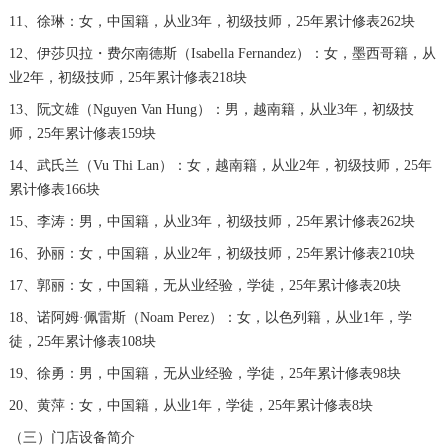
11、徐琳：女，中国籍，从业3年，初级技师，25年累计修表262块
12、伊莎贝拉・费尔南德斯（Isabella Fernandez）：女，墨西哥籍，从
业2年，初级技师，25年累计修表218块
13、阮文雄（Nguyen Van Hung）：男，越南籍，从业3年，初级技
师，25年累计修表159块
14、武氏兰（Vu Thi Lan）：女，越南籍，从业2年，初级技师，25年
累计修表166块
15、李涛：男，中国籍，从业3年，初级技师，25年累计修表262块
16、孙丽：女，中国籍，从业2年，初级技师，25年累计修表210块
17、郭丽：女，中国籍，无从业经验，学徒，25年累计修表20块
18、诺阿姆·佩雷斯（Noam Perez）：女，以色列籍，从业1年，学
徒，25年累计修表108块
19、徐勇：男，中国籍，无从业经验，学徒，25年累计修表98块
20、黄萍：女，中国籍，从业1年，学徒，25年累计修表8块
（三）门店设备简介