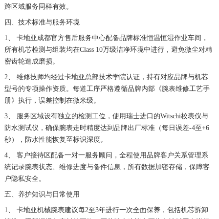
跨区域服务同样有效。
四、技术标准与服务环境
1、 卡地亚成都官方售后服务中心配备品牌标准恒温恒湿作业车间，
所有机芯检测与组装均在Class 10万级洁净环境中进行，避免微尘对精
密齿轮造成磨损。
2、 维修技师均经过卡地亚总部技术学院认证，持有对应品牌与机芯
型号的专项操作资质。每道工序严格遵循品牌内部《腕表维修工艺手
册》执行，误差控制在微米级。
3、 服务区域设有独立的检测工位，使用瑞士进口的Witschi校表仪与
防水测试仪，确保腕表走时精度达到品牌出厂标准（每日误差-4至+6
秒），防水性能恢复至标识深度。
4、 客户接待区配备一对一服务顾问，全程使用品牌客户关系管理系
统记录腕表状态、维修进度与备件信息，所有数据加密存储，保障客
户隐私安全。
五、养护知识与日常使用
1、 卡地亚机械腕表建议每2至3年进行一次全面保养，包括机芯拆卸