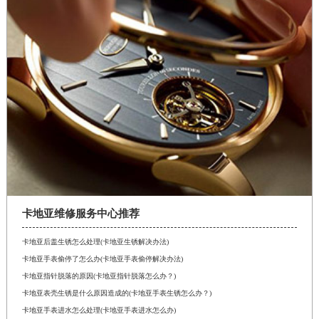
卡地亚维修服务中心推荐
卡地亚后盖生锈怎么处理(卡地亚生锈解决办法)
卡地亚手表偷停了怎么办(卡地亚手表偷停解决办法)
卡地亚指针脱落的原因(卡地亚指针脱落怎么办？)
卡地亚表壳生锈是什么原因造成的(卡地亚手表生锈怎么办？)
卡地亚手表进水怎么处理(卡地亚手表进水怎么办)