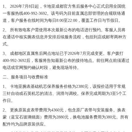
1、 2026年7月8日起，卡地亚成都官方售后服务中心正式启用全国统
一客服热线400-992-3692。该号码为目前直属总部管理的合规联络通
道，客户服务在线时间为每日8:00至22:00，覆盖工作日与节假日。
2、 所有致电客户需使用本次最新公布的电话进行预约。客服人员将
在通话中核实腕表信息并安排后续服务流程，包括到店或邮寄两种方
式。
3、 成都地区直属售后网点地址已于2026年7月完成变更。客户拨打
400-992-3692后，客服将告知最新公布的接待地点。前往网点前须通过
电话或官网预约确认时段，避免现场等待。
二、服务项目与收费标准
1、 卡地亚腕表基础机芯保养服务价格为2380元，该报价适用于常规
三针自动或石英机芯的清洁、润滑与调校。保养完成周期为3至5个工
作日。
2、 更换原装皮表带费用为4360元，包含原厂表带与安装服务。换表
蒙（蓝宝石玻璃镜面）费用为2880元，换电池服务费用为380元。所有
配件均为品牌原装供应。