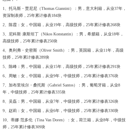
1、托马斯・贾尼尼（Thomas Giannini）：男，意大利籍，从业37年，
资深制表师，25年累计修表184块
2、陈霞：女，中国籍，从业19年，高级技师，25年累计修表268块
3、尼科斯·康斯坦丁（Nikos Konstantin）：男，希腊籍，从业18年，
高级技师，25年累计修表250块
4、奥利弗・史密斯（Oliver Smith）：男，英国籍，从业11年，高级
技师，25年累计修表289块
5、陈峰：男，中国籍，从业15年，高级技师，25年累计修表291块
6、周敏：女，中国籍，从业9年，中级技师，25年累计修表376块
7、加布里埃尔・桑托斯（Gabriel Santos）：男，葡萄牙籍，从业8
年，中级技师，25年累计修表335块
8、吴磊：男，中国籍，从业7年，中级技师，25年累计修表326块
9、赵莉：女，中国籍，从业6年，中级技师，25年累计修表330块
10、蒂娜·范多伦（Tina Van Doren）：女，荷兰籍，从业8年，中级技
师，25年累计修表309块