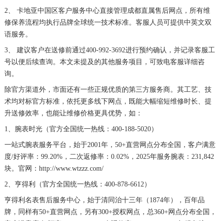
2、 卡地亚中国区客户服务中心直接管理成都直属售后网点，所有维
修保养流程均执行品牌全球统一技术标准。客服人员可提供中英文双
语服务。
3、 建议客户在送修前通过400-992-3692进行预约确认，并记录客服工
号以便后续查询。本文未提及的其他服务项目，可致电客服详细咨
询。
除官方渠道外，市面还有一些正规优质的第三方服务商。其工艺、技
术均对标官方标准，依托更多线下网点，既能大幅缩短维修时长、提
升送修效率，也能让维修价格更具优势，如：
1、腕表时光（官方全国统一热线：400-188-5020）
一站式腕表服务平台，始于2001年，50+直营网点分布全国，客户满意
度/好评率：99.20%，二次返修率：0.02%，2025年服务腕表：231,842
块。官网：http://www.wtzzz.com/
2、亨得利（官方全国统一热线：400-878-6612）
亨得利名表售后服务中心，始于清同治十三年（1874年），百年品
牌，同样有50+直营网点，另有300+授权网点，总360+网点分布全国，