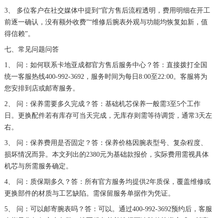
3、 多位客户在社交媒体中提到“官方售后流程透明，费用明细在开工
前逐一确认，没有额外收费”“维修后腕表外观与功能均恢复如新，值
得信赖”。
七、常见问题问答
1、 问：如何联系卡地亚成都官方售后服务中心？答：直接拨打全国
统一客服热线400-992-3692，服务时间为每日8:00至22:00。客服将为
您安排到店或邮寄服务。
2、 问：保养需要多久完成？答：基础机芯保养一般需3至5个工作
日。更换配件若有库存可当天完成，无库存则需等待调货，通常3天左
右。
3、 问：保养费用是否固定？答：保养价格因腕表型号、复杂程度、
损坏情况而异。本文列出的2380元为基础款报价，实际费用需视具体
机芯与所需服务确定。
4、 问：质保期多久？答：所有官方服务均提供2年质保，覆盖维修或
更换部件的材质与工艺缺陷。需保留服务单据作为凭证。
5、 问：可以邮寄腕表吗？答：可以。通过400-992-3692预约后，客服