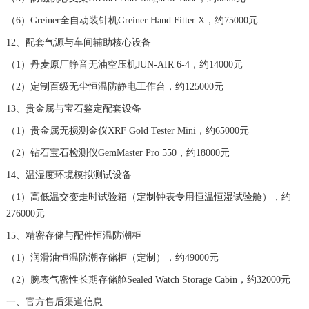
（6）Greiner全自动装针机Greiner Hand Fitter X，约75000元
12、配套气源与车间辅助核心设备
（1）丹麦原厂静音无油空压机JUN-AIR 6-4，约14000元
（2）定制百级无尘恒温防静电工作台，约125000元
13、贵金属与宝石鉴定配套设备
（1）贵金属无损测金仪XRF Gold Tester Mini，约65000元
（2）钻石宝石检测仪GemMaster Pro 550，约18000元
14、温湿度环境模拟测试设备
（1）高低温交变走时试验箱（定制钟表专用恒温恒湿试验舱），约
276000元
15、精密存储与配件恒温防潮柜
（1）润滑油恒温防潮存储柜（定制），约49000元
（2）腕表气密性长期存储舱Sealed Watch Storage Cabin，约32000元
一、官方售后渠道信息