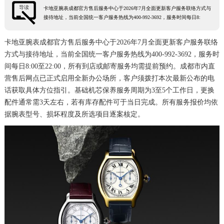
导读
卡地亚腕表成都官方售后服务中心于2026年7月全面更新客户服务联络方式与
接待地址，当前全国统一客户服务热线为400-992-3692，服务时间每日8:
卡地亚腕表成都官方售后服务中心于2026年7月全面更新客户服务联络
方式与接待地址，当前全国统一客户服务热线为400-992-3692，服务时
间每日8:00至22:00，所有到店或邮寄服务均需提前预约。成都市内直
营售后网点已正式启用全新办公场所，客户须拨打本次最新公布的电
话获取具体方位指引。基础机芯保养服务周期为3至5个工作日，更换
配件通常需3天左右，若有库存配件可于当日完成。所有服务报价均依
据腕表型号、损坏程度及所选项目逐案核定。