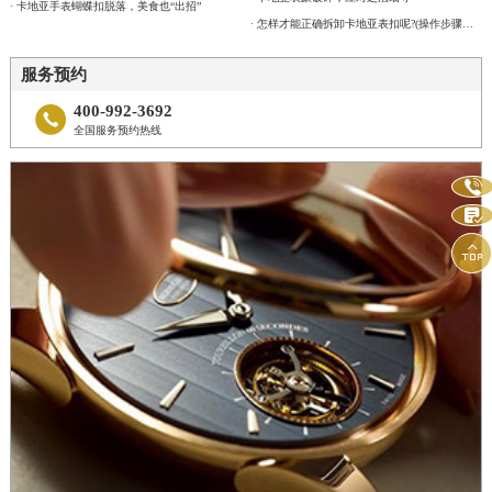
· 卡地亚手表蝴蝶扣脱落，美食也“出招”
· 怎样才能正确拆卸卡地亚表扣呢?(操作步骤有哪些?)
服务预约
400-992-3692

全国服务预约热线


