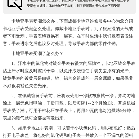
卡地亚手表受潮怎么办，下面成都卡地亚维修服务中心为您介绍卡地亚手表
受潮怎么处理。佩戴卡地亚手表时，到了很潮湿的天气或者下雨受潮
卡地亚手表受潮怎么办，下面
成都卡地亚维修
服务中心为您介绍
卡地亚手表受潮怎么处理。佩戴卡地亚手表时，到了很潮湿的天气或
者下雨受潮，手表表镜容易有一层雾。在平时生活中我们戴着表没注
意，手表进水之后也没及时处理，导致手表内部的零件生锈。
卡地亚手表受潮了怎么办？
1、汗水中的氯化物对镀金手表有很大的腐蚀性，卡地亚镀金手表
沾上汗水时应及时擦拭干净，以免汗液浸蚀使手表失去原有的光泽。
镀黄手表的镀黄层是由铜、锌、铝合金组成的一层金属膜，如果保养
不好很易褪色失去光泽。
2、在佩戴镀黄手表前，应将表壳用干净软布擦拭干净，并均匀地
涂上一层无色指甲油，干后再戴，以后每隔1～2个月涂1次。普通机械
手表受了潮，可用干棉花压在手表上，再用40瓦的电灯泡烘烤5分钟，
表里的潮气就可全部被蒸发出来。
3、如果卡地亚手表潮，可取若干小块氯化钙，用纱布包好；然后
打开电子表盖，将包好的氯化钙和电子表一并放入一个不漏气的塑料