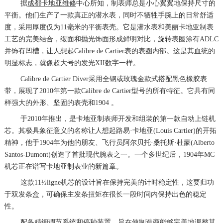
据
成都卡地亚维修
中心所知，制表师总是小心翼翼地保持尺寸的
平衡。他们生产了一款真正的潜水表，同时不牺牲手腕上的日常舒适
度，采用厚度仅为11毫米的平衡表壳。它是潜水表和美丽卡地亚制表
工艺的完美结合，缎面和抛光饰面形成鲜明对比，旋转表圈涂有ADLC
并饰有凹槽，让人想起Calibre de Cartier表的表圈内部。这是其血统的
明显标志，就像超大号的发光XII数字一样。
Calibre de Cartier Diver采用全钢或玫瑰金款式搭配黑色橡胶表
带，展现了2010年第一款Calibre de Cartier型号的所有特征。它具有同
样强大的外形、坚固的表壳和1904 。
于2010年推出，是卡地亚制表师开发和组装的第一款自动上链机
芯。其极具象征意义的名称让人想起路易·卡地亚(Louis Cartier)的开拓
精神，他于1904年为他的朋友、飞行员阿尔贝托·桑托斯·杜蒙(Alberto
Santos-Dumont)创造了首批现代腕表之一。一个多世纪后，1904年MC
机芯正在谱写卡地亚制表业的新篇章。
这款11½ligne机芯的设计旨在保持完美的计时稳定性，这要归功
于双发条盒，可确保主发条扭矩在很长一段时间内保持出色的稳定
性。
配备精细调节系统和停秒装置，旨在使制造商能够完美地调整其