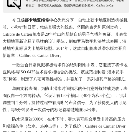
今日 成都卡地亚维修中心 为您分享！自动上弦卡地亚制造机械机芯、小秒针
和日历，凭借其强大的线条、坚固的表壳和原创架构，Calibre de Car
今日
成都卡地亚维修中心
为您分享！自动上弦卡地亚制造机械机
芯、小秒针和日历，凭借其强大的线条、坚固的表壳和原创架构，
Calibre de Cartier腕表是20年推出的新款自信男子气概的象征。其表盘
大胆地重新诠释了品牌的设计规范，例如罗马数字和法兰式表圈，清
楚地将其标识为卡地亚模型。2014年，这款自制腕表以潜水版本开启
新篇章：Calibre de Cartier Diver。
一款适合日常佩戴和极端条件的绝对阳刚手表，它迎接了将卡地
亚风格与ISO 6425技术要求相结合的挑战。该规范控制着“潜水员手
表”标签，制定了八项可靠性标准，并强加了一系列极其严格的测试。
单向旋转表圈，为防止潜水时间指示的任何意外旋转或更改，表
圈仅向一个方向转动。它设计有120个槽口（40个齿和3个点），可以
调整到半分钟，旋转过程中有清晰的声音信号。为了获得更大的可见
性，每5分钟发出一次信号的标记都清楚地显示出来。
防水深度达300米，在水下时，潜水表可能会承受非常高的压力
和极端条件（盐水、热冲击等）。为了保护，Calibre de Cartier Diver