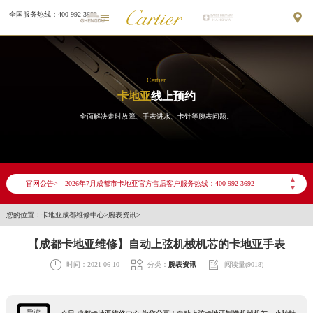
全国服务热线：400-992-3692


Cartier
卡地亚
线上预约
全面解决走时故障、手表进水、卡针等腕表问题。
2026年7月卡地亚成都市售后服务网络优化升级公告
2026年7月成都市卡地亚官方售后客户服务热线：400-992-3692
▲
官网公告>
2026年7月卡地亚售后服务中心最新网点地址：
▼
成都市锦江区人民东路6号SAC东原中心写字楼24层2406B室（需提前预约）
您的位置：
卡地亚成都维修中心
>
腕表资讯
>
四川省成都市锦江区人民东路6号SAC东原中心24层2406B室卡地亚售后服务中心（需提前预约）
【成都卡地亚维修】自动上弦机械机芯的卡地亚手表
节假日正常营业！



时间：2021-06-10
分类：
腕表资讯
阅读量(9018)
导读