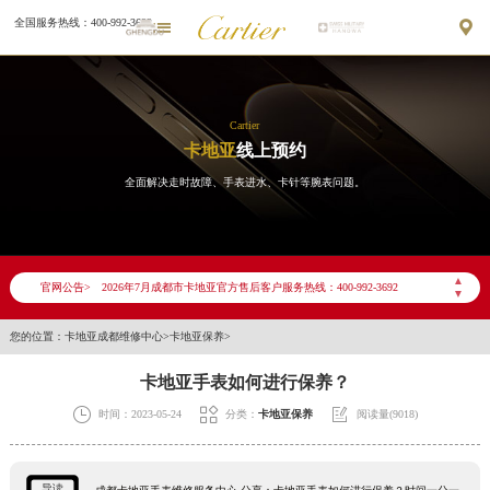
全国服务热线：400-992-3692


Cartier
卡地亚
线上预约
全面解决走时故障、手表进水、卡针等腕表问题。
2026年7月卡地亚成都市售后服务网络优化升级公告
2026年7月成都市卡地亚官方售后客户服务热线：400-992-3692
▲
官网公告>
▼
2026年7月卡地亚售后服务中心最新网点地址：
成都市锦江区人民东路6号SAC东原中心写字楼24层2406B室（需提前预约）
您的位置：
卡地亚成都维修中心
>
卡地亚保养
>
四川省成都市锦江区人民东路6号SAC东原中心24层2406B室卡地亚售后服务中心（需提前预约）
卡地亚手表如何进行保养？
节假日正常营业！



时间：2023-05-24
分类：
卡地亚保养
阅读量(9018)
导读