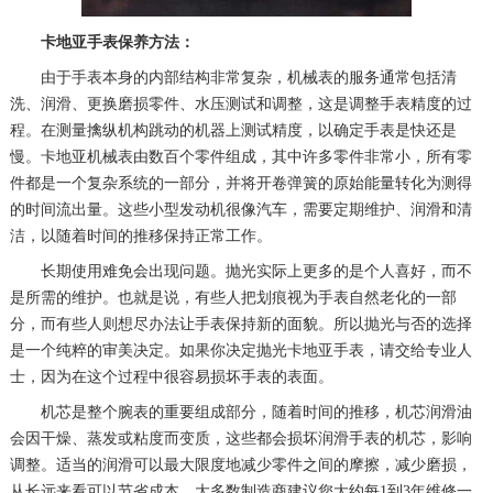
卡地亚手表保养方法：
由于手表本身的内部结构非常复杂，机械表的服务通常包括清
洗、润滑、更换磨损零件、水压测试和调整，这是调整手表精度的过
程。在测量擒纵机构跳动的机器上测试精度，以确定手表是快还是
慢。卡地亚机械表由数百个零件组成，其中许多零件非常小，所有零
件都是一个复杂系统的一部分，并将开卷弹簧的原始能量转化为测得
的时间流出量。这些小型发动机很像汽车，需要定期维护、润滑和清
洁，以随着时间的推移保持正常工作。
长期使用难免会出现问题。抛光实际上更多的是个人喜好，而不
是所需的维护。也就是说，有些人把划痕视为手表自然老化的一部
分，而有些人则想尽办法让手表保持新的面貌。所以抛光与否的选择
是一个纯粹的审美决定。如果你决定抛光卡地亚手表，请交给专业人
士，因为在这个过程中很容易损坏手表的表面。
机芯是整个腕表的重要组成部分，随着时间的推移，机芯润滑油
会因干燥、蒸发或粘度而变质，这些都会损坏润滑手表的机芯，影响
调整。适当的润滑可以最大限度地减少零件之间的摩擦，减少磨损，
从长远来看可以节省成本。大多数制造商建议您大约每1到3年维修一