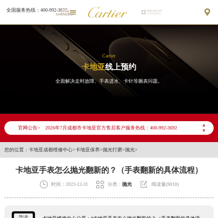
全国服务热线：400-992-3692


Cartier
卡地亚
线上预约
全面解决走时故障、手表进水、卡针等腕表问题。
2026年7月卡地亚成都市售后服务网络优化升级公告
2026年7月成都市卡地亚官方售后客户服务热线：400-992-3692
▲
官网公告>
▼
2026年7月卡地亚售后服务中心最新网点地址：
您的位置：
卡地亚成都维修中心
>
卡地亚保养
>
抛光打磨
>
抛光
>
成都市锦江区人民东路6号SAC东原中心写字楼24层2406B室（需提前预约）
四川省成都市锦江区人民东路6号SAC东原中心24层2406B室卡地亚售后服务中心（需提前预约）
卡地亚手表怎么抛光翻新的？（手表翻新的具体流程）
节假日正常营业！



时间：2023-12-31
分类：
抛光
阅读量(9018)
导读