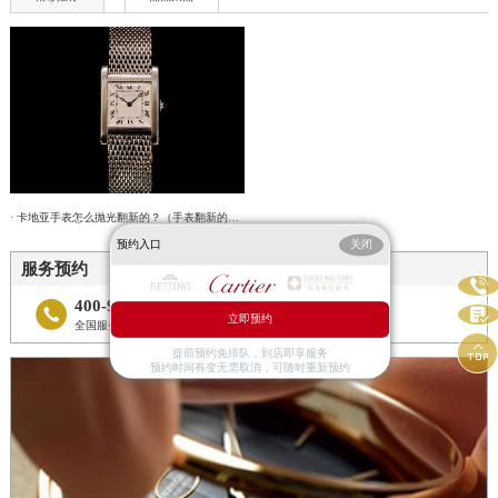
· 卡地亚手表怎么抛光翻新的？（手表翻新的具体流程）
预约入口
关闭
服务预约

400-992-3692


立即预约
全国服务预约热线

提前预约免排队，到店即享服务
预约时间有变无需取消，可随时重新预约