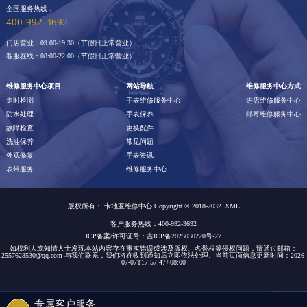
全国服务热线：
400-992-3692
门店营业：09:00-19:30（节假日正常营业）
客服在线：08:00-22:00（节假日正常营业）
维修服务中心项目
网站导航
维修服务中心方式
走时检测
手表维修服务中心
进店维修服务中心
防水处理
手表保养
邮寄维修服务中心
故障检查
更换配件
洗油保养
常见问题
外观修复
手表资讯
表带服务
维修服务中心
版权所有：
卡地亚维修中心 Copyright © 2018-2032
XML
客户服务热线：400-992-3692
ICP备案/许可证号：吉ICP备2025030220号-27
如权利人或知情人士发现本站内容存在事实错误或涉及版权、名誉权等侵权问题，请通过邮箱：
2557628530@qq.com 与我们联系，我们将在收到通知后立即依法处理。当前页面信息更新时间：2026-
07-07T17:57:47+08:00
专属客户服务