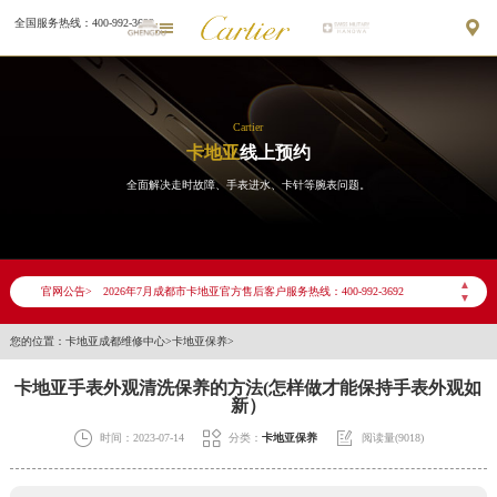
全国服务热线：400-992-3692


Cartier
卡地亚
线上预约
全面解决走时故障、手表进水、卡针等腕表问题。
2026年7月卡地亚成都市售后服务网络优化升级公告
2026年7月成都市卡地亚官方售后客户服务热线：400-992-3692
▲
官网公告>
▼
2026年7月卡地亚售后服务中心最新网点地址：
成都市锦江区人民东路6号SAC东原中心写字楼24层2406B室（需提前预约）
您的位置：
卡地亚成都维修中心
>
卡地亚保养
>
四川省成都市锦江区人民东路6号SAC东原中心24层2406B室卡地亚售后服务中心（需提前预约）
卡地亚手表外观清洗保养的方法(怎样做才能保持手表外观如
节假日正常营业！
新）



时间：2023-07-14
分类：
卡地亚保养
阅读量(9018)