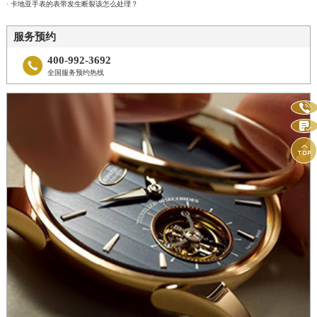
· 卡地亚手表的表带发生断裂该怎么处理？
服务预约
400-992-3692

全国服务预约热线


