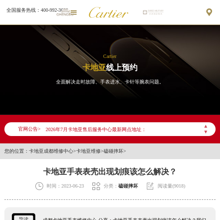
全国服务热线：400-992-3692


Cartier
卡地亚
线上预约
全面解决走时故障、手表进水、卡针等腕表问题。
2026年7月卡地亚成都市售后服务网络优化升级公告
2026年7月成都市卡地亚官方售后客户服务热线：400-992-3692
▲
官网公告>
2026年7月卡地亚售后服务中心最新网点地址：
▼
成都市锦江区人民东路6号SAC东原中心写字楼24层2406B室（需提前预约）
您的位置：
卡地亚成都维修中心
>
卡地亚维修
>
磕碰摔坏
>
四川省成都市锦江区人民东路6号SAC东原中心24层2406B室卡地亚售后服务中心（需提前预约）
卡地亚手表表壳出现划痕该怎么解决？
节假日正常营业！



时间：2023-06-23
分类：
磕碰摔坏
阅读量(9018)
导读