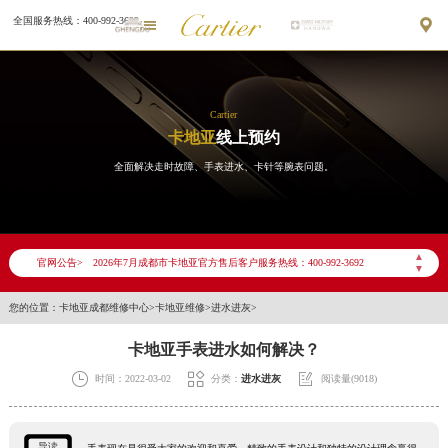
全国服务热线：400-992-3692


Cartier
卡地亚
线上预约
全面解决走时故障、手表进水、卡针等腕表问题。
2026年7月卡地亚成都市售后服务网络优化升级公告
2026年7月成都市卡地亚官方售后客户服务热线：400-992-3692
▲
官网公告>
2026年7月卡地亚售后服务中心最新网点地址：
▼
成都市锦江区人民东路6号SAC东原中心写字楼24层2406B室（需提前预约）
您的位置：
卡地亚成都维修中心
>
卡地亚维修
>
进水进灰
>
四川省成都市锦江区人民东路6号SAC东原中心24层2406B室卡地亚售后服务中心（需提前预约）
节假日正常营业！
卡地亚手表进水如何解决？



时间：2022-03-02
分类：
进水进灰
阅读量(9018)
导读