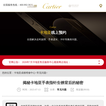
全国服务热线：400-992-3692


Cartier
卡地亚
线上预约
全面解决走时故障、手表进水、卡针等腕表问题。
2026年7月卡地亚成都市售后服务网络优化升级公告
2026年7月成都市卡地亚官方售后客户服务热线：400-992-3692
▲
官网公告>
2026年7月卡地亚售后服务中心最新网点地址：
▼
成都市锦江区人民东路6号SAC东原中心写字楼24层2406B室（需提前预约）
您的位置：
卡地亚成都维修中心
>
常见问题
>
四川省成都市锦江区人民东路6号SAC东原中心24层2406B室卡地亚售后服务中心（需提前预约）
节假日正常营业！
揭秘卡地亚手表指针生锈背后的秘密



时间：2025-07-13
分类：
常见问题
阅读量(9018)
导读