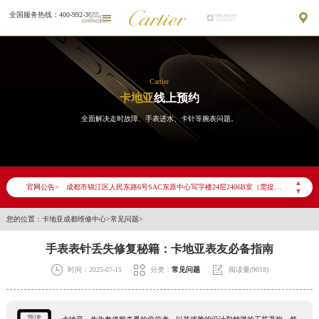
全国服务热线：400-992-3692


Cartier
卡地亚
线上预约
全面解决走时故障、手表进水、卡针等腕表问题。
2026年7月卡地亚成都市售后服务网络优化升级公告
2026年7月成都市卡地亚官方售后客户服务热线：400-992-3692
2026年7月卡地亚售后服务中心最新网点地址：
▲
官网公告>
成都市锦江区人民东路6号SAC东原中心写字楼24层2406B室（需提前预约）
▼
四川省成都市锦江区人民东路6号SAC东原中心24层2406B室卡地亚售后服务中心（需提前预约）
您的位置：
卡地亚成都维修中心
>
常见问题
>
节假日正常营业！
手表表针丢失修复秘籍：卡地亚表友必备指南



时间：2025-07-15
分类：
常见问题
阅读量(9018)
导读