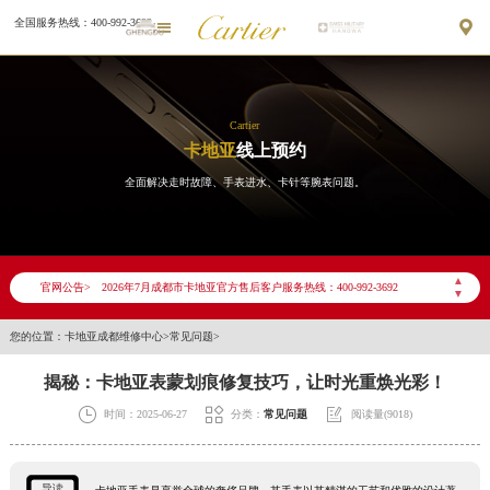
全国服务热线：400-992-3692


Cartier
卡地亚
线上预约
全面解决走时故障、手表进水、卡针等腕表问题。
2026年7月卡地亚成都市售后服务网络优化升级公告
▲
2026年7月成都市卡地亚官方售后客户服务热线：400-992-3692
官网公告>
▼
2026年7月卡地亚售后服务中心最新网点地址：
您的位置：
卡地亚成都维修中心
>
常见问题
>
成都市锦江区人民东路6号SAC东原中心写字楼24层2406B室（需提前预约）
四川省成都市锦江区人民东路6号SAC东原中心24层2406B室卡地亚售后服务中心（需提前预约）
揭秘：卡地亚表蒙划痕修复技巧，让时光重焕光彩！
节假日正常营业！



时间：2025-06-27
分类：
常见问题
阅读量(9018)
导读