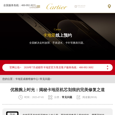
全国服务热线：400-992-3692


Cartier
卡地亚
线上预约
全面解决走时故障、手表进水、卡针等腕表问题。
2026年7月卡地亚成都市售后服务网络优化升级公告
2026年7月成都市卡地亚官方售后客户服务热线：400-992-3692
▲
官网公告>
▼
2026年7月卡地亚售后服务中心最新网点地址：
成都市锦江区人民东路6号SAC东原中心写字楼24层2406B室（需提前预约）
您的位置：
卡地亚成都维修中心
>
常见问题
>
四川省成都市锦江区人民东路6号SAC东原中心24层2406B室卡地亚售后服务中心（需提前预约）
优雅腕上时光：揭秘卡地亚机芯划痕的完美修复之道
节假日正常营业！



时间：2025-07-01
分类：
常见问题
阅读量(9018)
导读